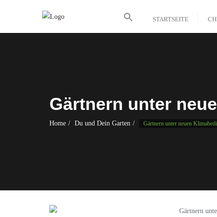
Skip
to
STARTSEITE
CH
content
Gärtnern unter neu
Home
Du und Dein Garten
Gärtnern unter neuen Klimabed