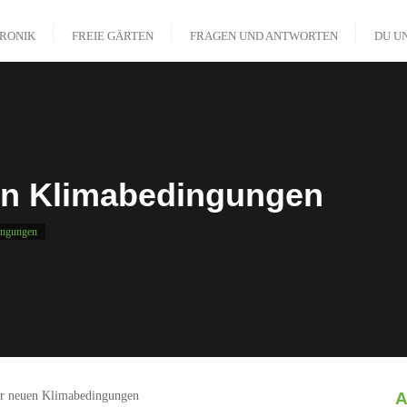
RONIK
FREIE GÄRTEN
FRAGEN UND ANTWORTEN
DU U
en Klimabedingungen
ingungen
A