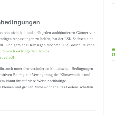
Se
fo
mabedingungen
ein nicht halt und stellt jeden ambitionierten Gärtner vor
ndigen Anpassungen zu helfen, hat der LSK Sachsen eine
e wir Euch gern ans Herz legen möchten. Die Broschüre kann
W
s://www.lsk-kleingarten.de/wp-
2022.pdf
e ihr auch unter den veränderten klimatischen Bedingungen
positiven Beitrag zur Verringerung des Klimawandels und
dem könnt ihr auf diese Weise nachhaltige
e kleinen und großen Mitbewohner eures Gartens schaffen.